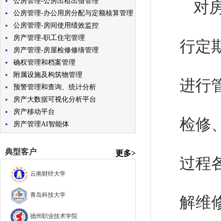
公房管理-公房出租出借管理
对
公房管理-办公用房分配与定额核算管理
公房管理-房间使用绩效监控
房产管理-职工住宅管理
行定
房产管理-房屋检修修缮管理
确权管理和档案管理
附属设施及构筑物管理
进行
预警管理和查询、统计分析
房产大数据可视化分析平台
房产移动平台
检修
房产管理AI智能体
典型客户
更多>
过程
云南财经大学
青岛科技大学
解维
德州职业技术学院