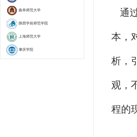
通
曲阜师范大学
陕西学前师范学院
本，
上海师范大学
肇庆学院
析，
观，
程的