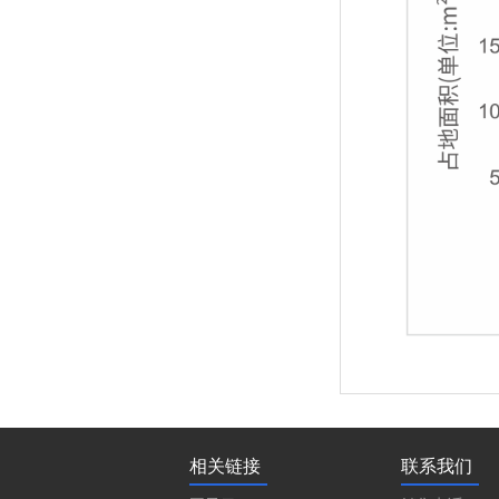
相关链接
联系我们