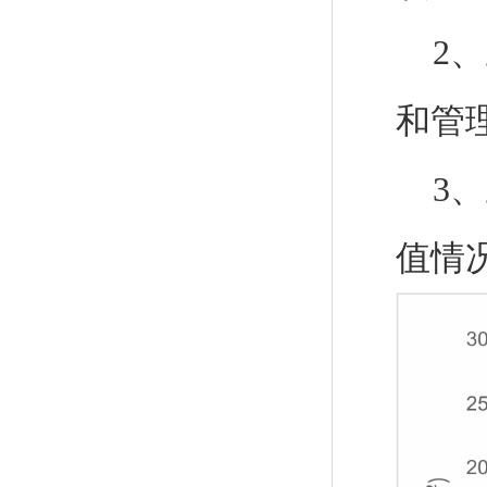
2
和管
3
值情