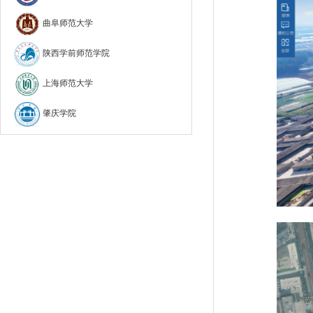
曲阜师范大学
陕西学前师范学院
上海师范大学
肇庆学院