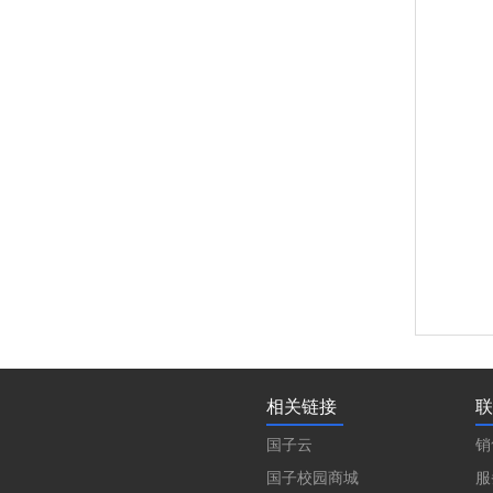
相关链接
联
国子云
销
国子校园商城
服