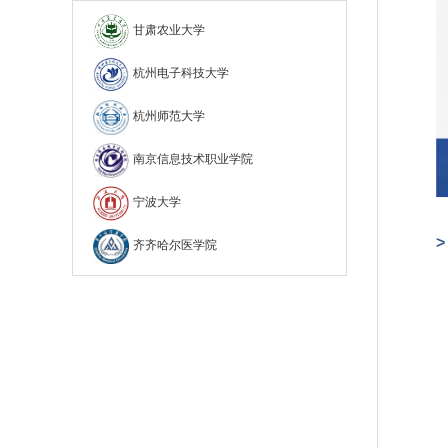
甘肃农业大学
杭州电子科技大学
杭州师范大学
南京信息技术职业学院
宁波大学
>
齐齐哈尔医学院