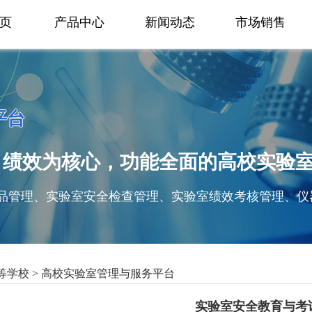
页
产品中心
新闻动态
市场销售
平台
、绩效为核心，功能全面的高校实验
品管理、实验室安全检查管理、实验室绩效考核管理、仪
等学校 >
高校实验室管理与服务平台
实验室安全教育与考