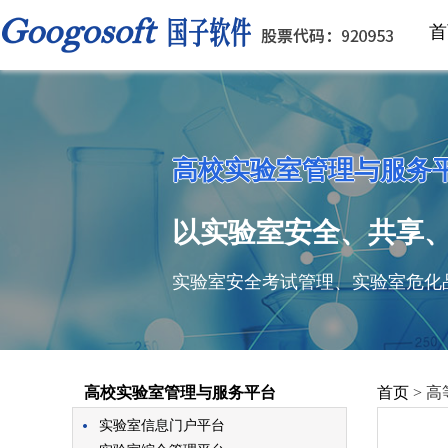
首
高校实验室管理与服务
以实验室安全、共享
实验室安全考试管理、实验室危化
高校实验室管理与服务平台
首页
>
高
实验室信息门户平台