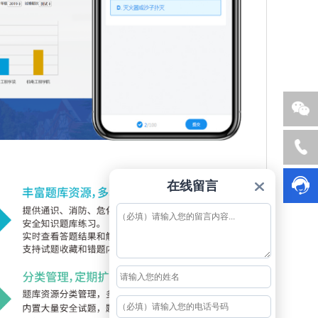
销
服
国子官
在线留言
方公众
号