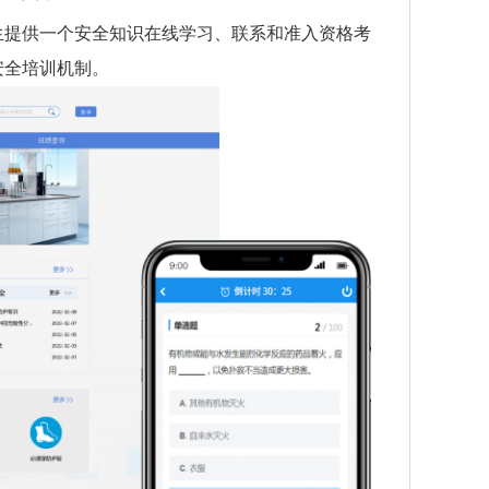
生提供一个安全知识在线学习、联系和准入资格考
安全培训机制
。