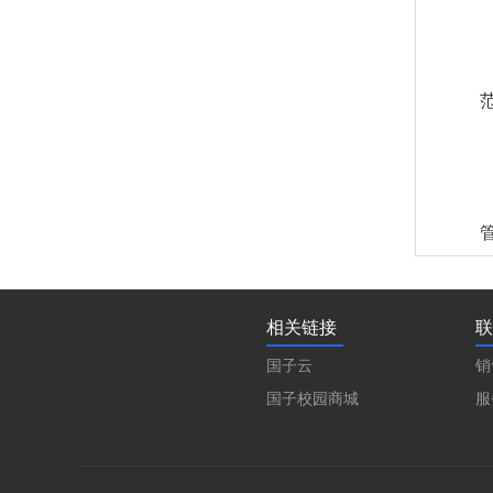
相关链接
联
国子云
销
国子校园商城
服