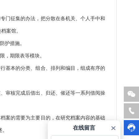
和专门征集的办法，把分散在各机关、个人手中和
类档案馆。
全防护措施。
期限，期限表等模块。
进行基本的分类、组合、排列和编目，组成有序的
核、审核完成后借出、归还、催还等一系列借阅操
销
服
用档案的需要为主要目的，在研究档案内容的基础
国子官
在线留言
方公众
述。
号