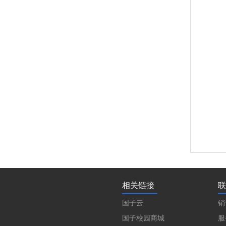
相关链接
联
国子云
销
国子校园商城
服