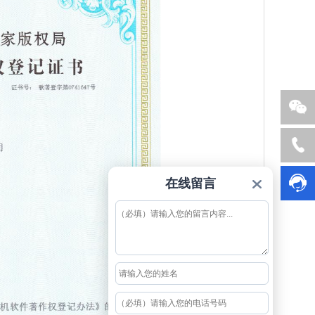
销
服
国子官
在线留言
方公众
号