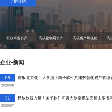
了解详情
行政事业资产
高校物联网资产
高校房产可视化
高
企业•新闻
06
喜报|北京化工大学携手国子软件共建数智化资产管理
2026/08
31
释放数智力量！国子软件师资大数据模型亮相山东省
2026/07