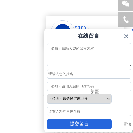
销
服
20
年
国子官
在线留言
方公众
行业积累
号
新疆
提交留言
青海